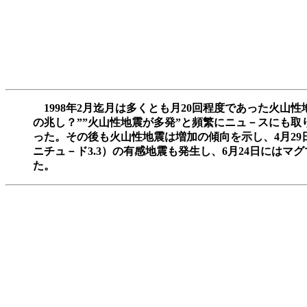
1998年2月迄月は多くとも月20回程度であった火山性
の兆し？””火山性地震が多発”と頻繁にニュ－スにも取
った。その後も火山性地震は増加の傾向を示し、4月29
ニチュ－ド3.3）の有感地震も発生し、6月24日には
た。