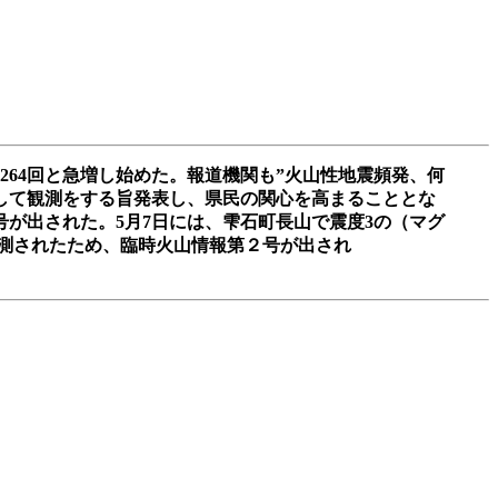
も264回と急増し始めた。報道機関も”火山性地震頻発、何
視して観測をする旨発表し、県民の関心を高まることとな
号が出された。5月7日には、雫石町長山で震度3の（マグ
観測されたため、臨時火山情報第２号が出され