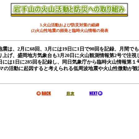
3.火山活動および防災対策の経緯
(2)火山性地震の頻発と臨時火山情報の発表
地震は、2月に68回、3月には19日に1日で90回を記録、月間で
り上げ、盛岡地方気象台も3月20日に火山観測情報第2号で注
日には1日に285回を記録し、同日気象庁から臨時火山情報第１
マグマの活動に起因すると考えられる低周波地震や火山性微動が