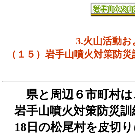
3.火山活動
（１５）岩手山噴火対策防災
県と周辺６市町村は
岩手山噴火対策防災訓練
18日の松尾村を皮切りに