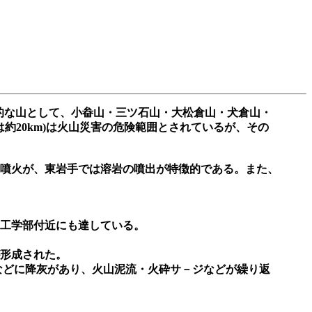
的な山として、小畚山・三ツ石山・大松倉山・犬倉山・
は約20km)は火山災害の危険範囲とされているが、その
噴火が、東岩手では溶岩の噴出が特徴的である。また、
、岩手大学工学部付近にも達している。
形成された。
市などに降灰があり、火山泥流・火砕サ－ジなどが繰り返