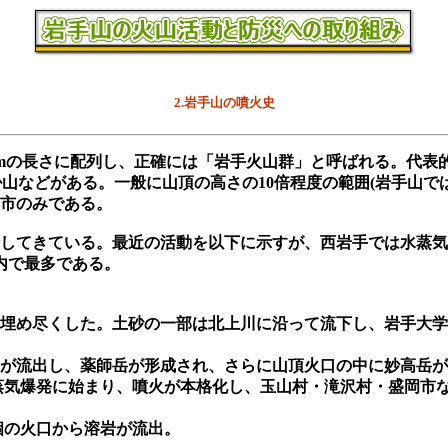
2.岩手山の噴火史
kmの長さに配列し、正確には「岩手火山群」と呼ばれる。代表
掛山などがある。一般に山頂の高さの10倍程度の範囲(岩手山で
市のみである。
してきている。最近の活動を以下に示すが、西岩手では水蒸気
内で最多である。
山麓を埋め尽くした。土砂の一部は北上川に沿って流下し
谷で水蒸気爆発
が流出し、薬師岳が形成され、さらに山頂火口の中に妙高岳が
口の水蒸気爆発に始まり、噴火が本格化し、玉山村・滝沢村・盛岡
山腹の5個の火口から溶岩が流出。