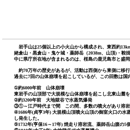
岩手山は25個以上の小火山から構成され、東西約13
姥倉山・黒倉山・鬼ケ城・薬師岳（2038m、山頂)・鞍
中に県庁所在地が含まれるのは、桜島の鹿児島市と盛岡
約70万年の歴史があるが、活動は西側から東側に移行
過去に7回の山体崩壊を起こしているが、この回数は国
①約6000年前 山体崩壊
東岩手の山頂部で大規模な山体崩壊を起こし北東
②約3200年前 大地獄
③①～江戸時代まで間 この間、多数の噴火があり溶岩
④1686年(貞亨3年) 大規模山頂噴火山頂の御室火
し発生した。
⑤1732年(亨保16～17年) 焼走り溶岩流、薬師岳