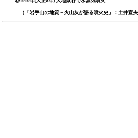
⑥1919年(大正8年) 大地獄谷で水蒸気噴火
（「岩手山の地質－火山灰が語る噴火史」：土井宣夫、滝