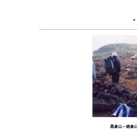
■
黒倉山～姥倉