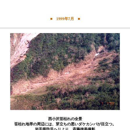
■ 1999年7月 ■
西小沢笹枯れの全景
笹枯れ地帯の周辺には、芽立ちの悪いダケカンバが目立つ。
岩手県防災ヘリより、斎藤徳美撮影