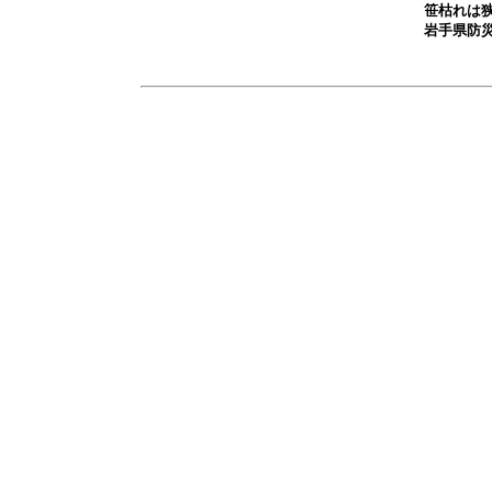
笹枯れは
岩手県防