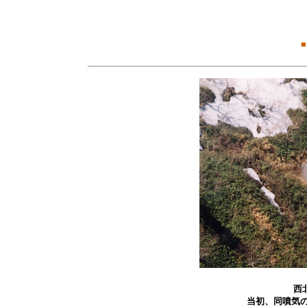
■
西
当初、同噴気