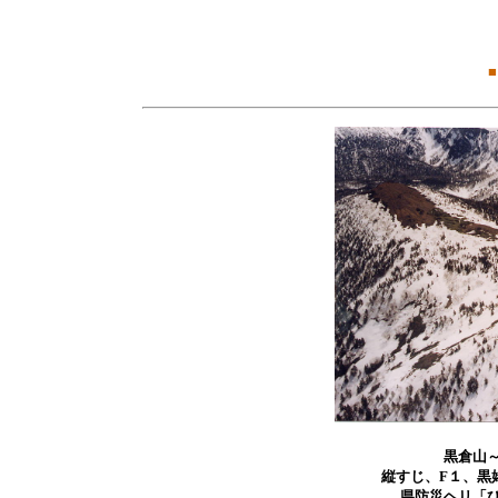
■
黒倉山
縦すじ、F１、黒
県防災ヘリ「