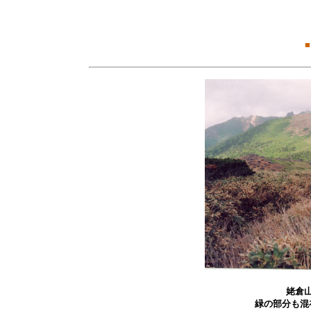
■
姥倉
緑の部分も混