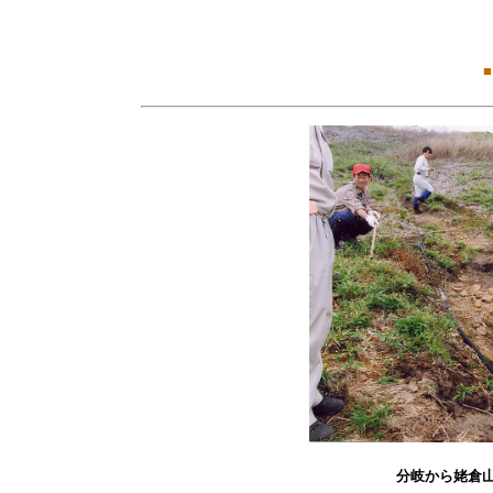
■
分岐から姥倉