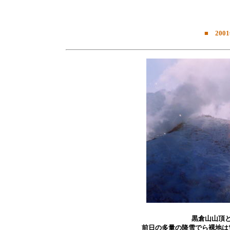
■ 200
黒倉山山頂
前日の多量の降雪でら裸地は