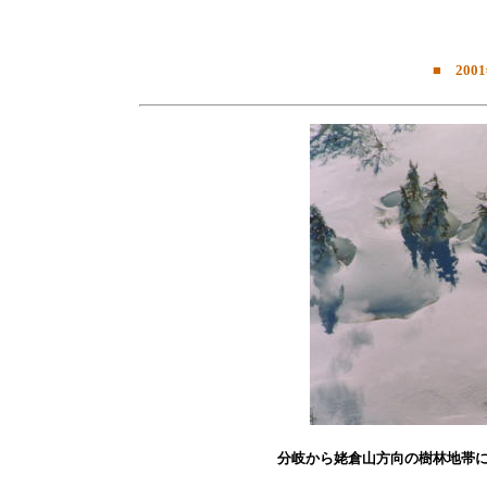
■ 200
分岐から姥倉山方向の樹林地帯に