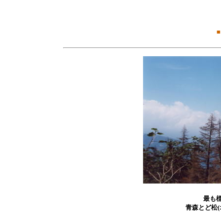
■
最も
青森とど松(