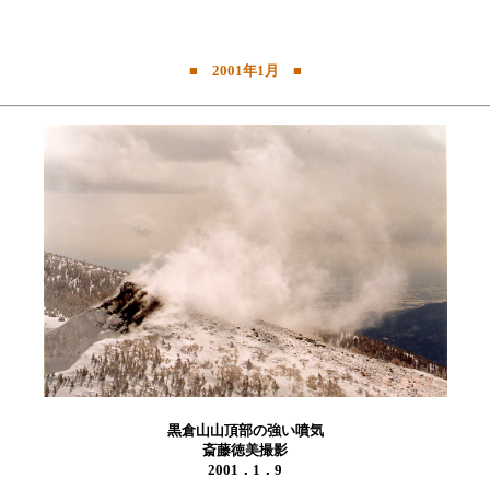
■ 2001年1月 ■
黒倉山山頂部の強い噴気
斎藤徳美撮影
2001．1．9