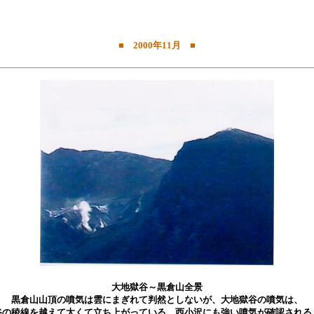
■ 2000年11月 ■
大地獄谷～黒倉山全景
黒倉山山頂の噴気は雲にまぎれて判然としないが、大地獄谷の噴気は、
谷の稜線を越えて太くて立ち上がっている。西小沢にも強い噴気が確認される