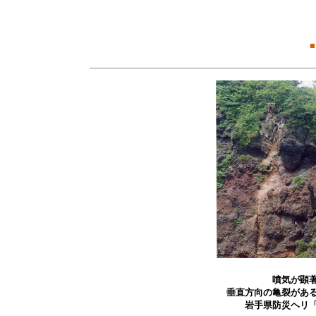
■
噴気が顕
垂直方向の亀裂があ
岩手県防災ヘリ