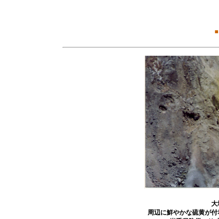
■
大
周辺に鮮やかな硫黄が付