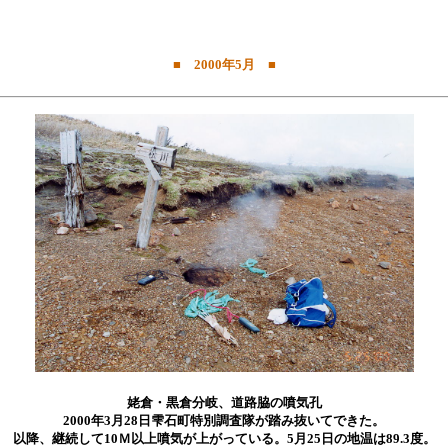
■ 2000年5月 ■
姥倉・黒倉分岐、道路脇の噴気孔
2000年3月28日雫石町特別調査隊が踏み抜いてできた。
以降、継続して10Ｍ以上噴気が上がっている。5月25日の地温は89.3度。