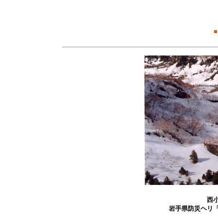
■
西
岩手県防災ヘリ