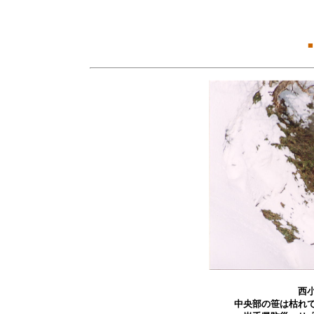
■
西
中央部の笹は枯れ