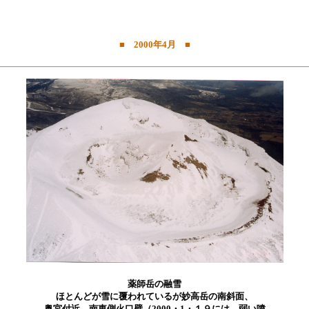
■ 2000年4月 ■
薬師岳の融雪
ほとんどが雪に覆われているが妙高岳の南斜面、
奥宮付近、南東側火口壁（2000・1・１９には、弱い噴