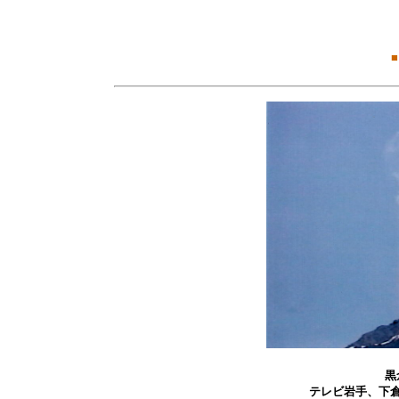
■
黒
テレビ岩手、下